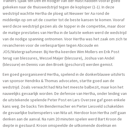
Trainers Sjaak ten Den en Rodger van der Hulst hadden vooraf goed
gekeken naar de thuiswedstrijd tegen de koploper (1-1). In deze
wedstrijd wachtte Hertha de ploeg uit Nieuwer ter Aa rond de
middenlijn op om uit de counter tot de beste kansen te komen. Vooraf
werd deze wedstrijd gezien als de topper in de competitie, maar door
de matige prestaties van Hertha in de laatste weken werd de wedstrijd
van de nodige spanning ontnomen. Voor Hertha was het zaak om zich te
revancheren voor de verliespartijen tegen Abcoude en
JOS/Watergraafsmeer. Bij Hertha keerden Wim Mollers en Erik Post
terug van blessures, Wessel Maijer (blessure), Joshua van Andel
(blessure) en Dennis van den Broek (geschorst) werden gemist.
Een goed georganiseerd Hertha, spelend in de donkerblauwe uitshirts
van sponsor Hendrikx & Thomas advocaten, startte goed aan de
wedstrijd. Zoals verwacht had Nita het meeste balbezit, maar kon het
nauwelijks gevaarlijk worden. De defensie van Hertha, onder leiding van
de uitstekende spelende Peter Post en Lars Overzee gaf geen enkele
kans weg. De backs Tim Bendermacher en Pieter Liesveld schakelden
de gevaarlijke buitenspelers van Nita uit. Hierdoor kon Hertha zelf gaan
denken aan de aanval. Na ruim 20 minuten spelen werd Bart Kroon de
diepte in gestuurd. Kroon omspeelde de uitkomende doelman en