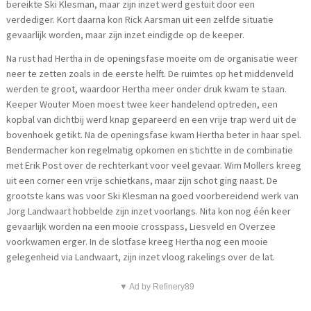
bereikte Ski Klesman, maar zijn inzet werd gestuit door een
verdediger. Kort daarna kon Rick Aarsman uit een zelfde situatie
gevaarlijk worden, maar zijn inzet eindigde op de keeper.
Na rust had Hertha in de openingsfase moeite om de organisatie weer
neer te zetten zoals in de eerste helft. De ruimtes op het middenveld
werden te groot, waardoor Hertha meer onder druk kwam te staan.
Keeper Wouter Moen moest twee keer handelend optreden, een
kopbal van dichtbij werd knap gepareerd en een vrije trap werd uit de
bovenhoek getikt. Na de openingsfase kwam Hertha beter in haar spel.
Bendermacher kon regelmatig opkomen en stichtte in de combinatie
met Erik Post over de rechterkant voor veel gevaar. Wim Mollers kreeg
uit een corner een vrije schietkans, maar zijn schot ging naast. De
grootste kans was voor Ski Klesman na goed voorbereidend werk van
Jorg Landwaart hobbelde zijn inzet voorlangs. Nita kon nog één keer
gevaarlijk worden na een mooie crosspass, Liesveld en Overzee
voorkwamen erger. In de slotfase kreeg Hertha nog een mooie
gelegenheid via Landwaart, zijn inzet vloog rakelings over de lat.
▼ Ad by Refinery89