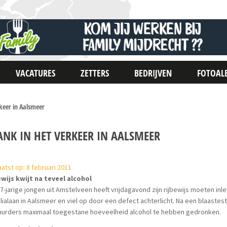
VACATURES
ZETTERS
BEDRIJVEN
FOTOAL
keer in Aalsmeer
ANK IN HET VERKEER IN AALSMEER
atst op: 8 februari 2011
ewijs kwijt na teveel alcohol
7-jarige jongen uit Amstelveen heeft vrijdagavond zijn rijbewijs moeten inl
ialaan in Aalsmeer en viel op door een defect achterlicht. Na een blaastest
uurders maximaal toegestane hoeveelheid alcohol te hebben gedronken.