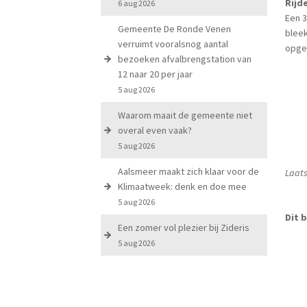
Rijd
6 aug 2026
Een 3
Gemeente De Ronde Venen
bleek
verruimt vooralsnog aantal
opge
bezoeken afvalbrengstation van
12 naar 20 per jaar
5 aug 2026
Waarom maait de gemeente niet
overal even vaak?
5 aug 2026
Aalsmeer maakt zich klaar voor de
Laats
Klimaatweek: denk en doe mee
5 aug 2026
Dit b
Een zomer vol plezier bij Zideris
5 aug 2026