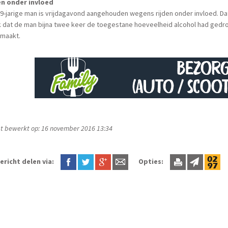
en onder invloed
9-jarige man is vrijdagavond aangehouden wegens rijden onder invloed. D
 dat de man bijna twee keer de toegestane hoeveelheid alcohol had gedr
maakt.
t bewerkt op: 16 november 2016 13:34
ericht delen via:
Opties: