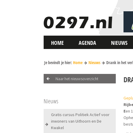
HOME
AGENDA
NIEUWS
Je bevindt je hier:
Home
Nieuws
Drank in het ver
DR
Naar het nieuwsoverzicht
Gepla
Nieuws
Rijb
E
en 1
Gratis cursus Politiek Actief voor
Ophel
inwoners van Uithoorn en De
best
Kwakel