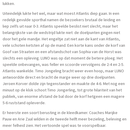
lukken.
Uiteindelijk lukte het wel, maar wat moest Atlantis diep gaan. In een
redelijk gevulde sporthal namen de bezoekers brutaal de leiding en
liep zelfs uit naar 0-3. Atlantis speelde beslist niet slecht, maar het
belangrijkste van de wedstrijd lukte niet: de doelpunten gingen niet
door het gele mandje. Het engeltje zat niet aan de kant van Atlantis,
vele schoten ketsten af op de mand. Een korte kans onder de korf van
Goof van Straaten en een afstandschot van Sophia van de Horst was
slechts een opleving. LUNO was op dat moment de betere ploeg. Het
speelde onbevangen, was feller en scoorde vervolgens de 2-4 en 2-5.
Atlantis wankelde. Timo Jongeling bracht weer even hoop, maar LUNO
antwoordde direct en bracht de marge weer op drie doelpunten.
Jeroen Korver dolde zijn tegenstander en maakte de 4-6. Met nog een
minuut op de klok schoot Timo Jongerling, tot grote hilariteit van het
publiek, van enorme afstand de bal door de korf hetgeen een magere
5-6 ruststand opleverde.
Er heerste een soort berusting in de kleedkamer. Coaches Marijke
Pauw en Arie Zaal wilden in de tweede helft meer bezieling, beleving en
meer felheid zien. Het vertoonde spel was te voorspelbaar.