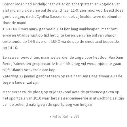
Sharon Moen had eindelijk haar vizier op scherp staan en kogelde van
afstand en via de vrije bal de stand naar 11-9. Een mooi voorbeeld doet
goed volgen, dacht Cynthia Sassen en ook zij knalde twee doelpunten
door de mand:
13-9. LUNO was murw gespeeld. Het kon lang aanklampen, maar het
ervaren Atlantis wist op tijd het tij te keren. Een vrije bal van Sharon
betekende de 14-9 alvorens LUNO via de stip de eindstand bepaalde
op 14-10.
Een zwaar bevochten, maar welverdiende zege voor het door Van Dam
Bedrijfsdiensten gesponsorde team. Met nog vijf wedstrijden te gaan
blijft Atlantis soeverein aan kop.
Zaterdag 22 januari gaat het team op reis naar Den Haag alwaar ALO de
tegenstander zal zijn.
Maar eerst zal de ploeg op vrijdagavond acte de présence geven op
het sportgala van 2010 waar het als genomineerde in afwachting zal zijn
van de bekendmaking van de sportploeg van het jaar.
▼ Ad by Refinery89