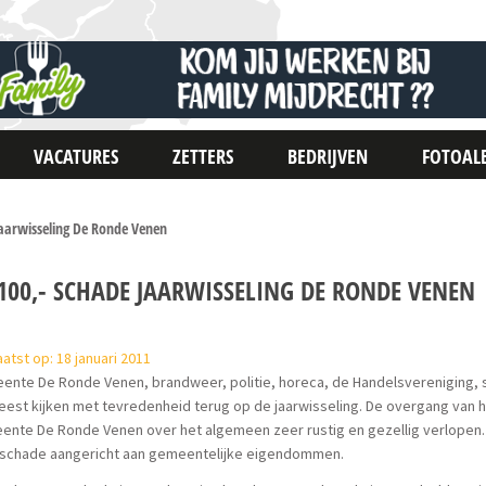
VACATURES
ZETTERS
BEDRIJVEN
FOTOAL
jaarwisseling De Ronde Venen
6100,- SCHADE JAARWISSELING DE RONDE VENEN
atst op: 18 januari 2011
nte De Ronde Venen, brandweer, politie, horeca, de Handelsvereniging, st
eest kijken met tevredenheid terug op de jaarwisseling. De overgang van h
nte De Ronde Venen over het algemeen zeer rustig en gezellig verlopen. 
 schade aangericht aan gemeentelijke eigendommen.