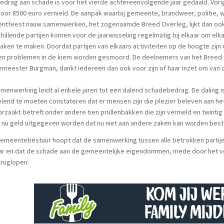
edrag aan schade is voor het vierde achtereenvolgende jaar gedaald. Vor
oor 8500 euro vernield. De aanpak waarbij gemeente, brandweer, politie, w
entfeest nauw samenwerken, het zogenaamde Breed Overleg, lijkt dan ook
hillende partijen komen voor de jaarwisseling regelmatig bij elkaar om elk
aken te maken. Doordat partijen van elkaars activiteiten op de hoogte zijn e
en problemen in de kiem worden gesmoord. De deelnemers van het Breed O
meester Burgman, dankt iedereen dan ook voor zijn of haar inzet om van d
menwerking leidt al enkele jaren tot een dalend schadebedrag. De daling is
lend te moeten constateren dat er mensen zijn die plezier beleven aan het 
rzaakt betreft onder andere tien prullenbakken die zijn vernield en twint
 nu geld uitgegeven worden dat nu niet aan andere zaken kan worden bes
gemeentebestuur hoopt dat de samenwerking tussen alle betrokken partije
jaar en dat de schade aan de gemeentelijke eigendommen, mede door het v
eruglopen.