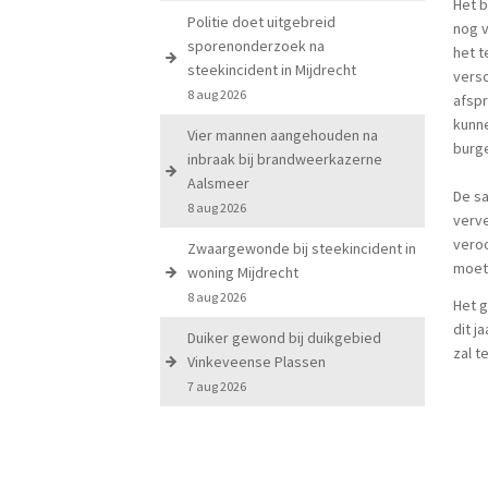
Het b
Politie doet uitgebreid
nog v
sporenonderzoek na
het t
steekincident in Mijdrecht
versc
8 aug 2026
afspr
kunn
Vier mannen aangehouden na
burge
inbraak bij brandweerkazerne
Aalsmeer
De sa
8 aug 2026
verve
veroo
Zwaargewonde bij steekincident in
moet
woning Mijdrecht
8 aug 2026
Het 
dit 
Duiker gewond bij duikgebied
zal t
Vinkeveense Plassen
7 aug 2026