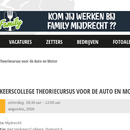
VACATURES
ZETTERS
BEDRIJVEN
FOTOAL
 Theoriecursus voor de Auto en Motor
KEERSCOLLEGE THEORIECURSUS VOOR DE AUTO EN M
zaterdag, 08:30 uur - 12:00 uur
8
augustus, 2026
ts:
Mijdrecht
tie:
Het VerkeersCollege, Diamant 6