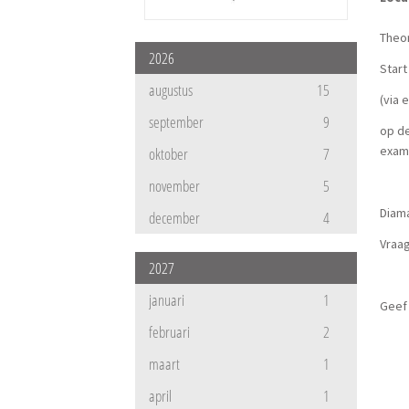
Theo
2026
Start
augustus
15
(via 
september
9
op de
exam
oktober
7
november
5
Diama
december
4
Vraa
2027
januari
1
Geef 
februari
2
maart
1
april
1