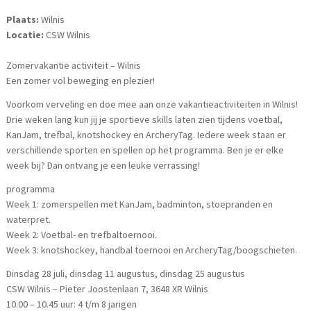
Plaats:
Wilnis
Locatie:
CSW Wilnis
Zomervakantie activiteit – Wilnis
Een zomer vol beweging en plezier!
Voorkom verveling en doe mee aan onze vakantieactiviteiten in Wilnis!
Drie weken lang kun jij je sportieve skills laten zien tijdens voetbal,
KanJam, trefbal, knotshockey en ArcheryTag. Iedere week staan er
verschillende sporten en spellen op het programma. Ben je er elke
week bij? Dan ontvang je een leuke verrassing!
programma
Week 1: zomerspellen met KanJam, badminton, stoepranden en
waterpret.
Week 2: Voetbal- en trefbaltoernooi.
Week 3: knotshockey, handbal toernooi en ArcheryTag/boogschieten.
Dinsdag 28 juli, dinsdag 11 augustus, dinsdag 25 augustus
CSW Wilnis – Pieter Joostenlaan 7, 3648 XR Wilnis
10.00 – 10.45 uur: 4 t/m 8 jarigen