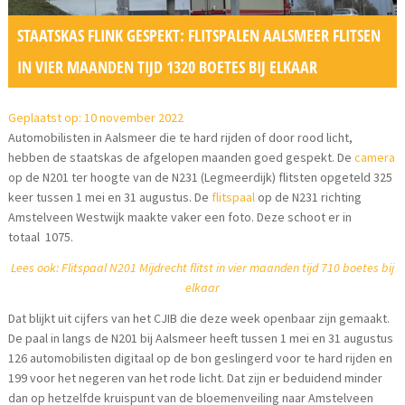
STAATSKAS FLINK GESPEKT: FLITSPALEN AALSMEER FLITSEN
IN VIER MAANDEN TIJD 1320 BOETES BIJ ELKAAR
Geplaatst op: 10 november 2022
Automobilisten in Aalsmeer die te hard rijden of door rood licht,
hebben de staatskas de afgelopen maanden goed gespekt. De
camera
op de N201 ter hoogte van de N231 (Legmeerdijk) flitsten opgeteld 325
keer tussen 1 mei en 31 augustus. De
flitspaal
op de N231 richting
Amstelveen Westwijk maakte vaker een foto. Deze schoot er in
totaal 1075.
Lees ook: Flitspaal N201 Mijdrecht flitst in vier maanden tijd 710 boetes bij
elkaar
Dat blijkt uit cijfers van het CJIB die deze week openbaar zijn gemaakt.
De paal in langs de N201 bij Aalsmeer heeft tussen 1 mei en 31 augustus
126 automobilisten digitaal op de bon geslingerd voor te hard rijden en
199 voor het negeren van het rode licht. Dat zijn er beduidend minder
dan op hetzelfde kruispunt van de bloemenveiling naar Amstelveen