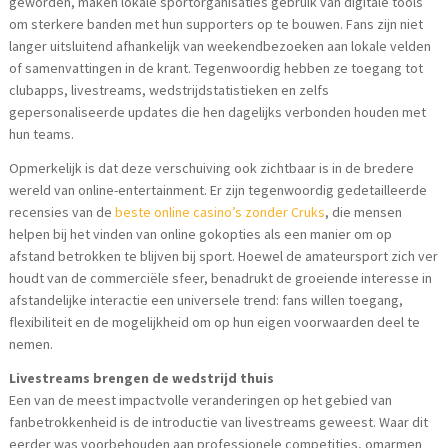
geworden, maken lokale sportorganisaties gebruik van digitale tools
om sterkere banden met hun supporters op te bouwen. Fans zijn niet
langer uitsluitend afhankelijk van weekendbezoeken aan lokale velden
of samenvattingen in de krant. Tegenwoordig hebben ze toegang tot
clubapps, livestreams, wedstrijdstatistieken en zelfs
gepersonaliseerde updates die hen dagelijks verbonden houden met
hun teams.
Opmerkelijk is dat deze verschuiving ook zichtbaar is in de bredere
wereld van online-entertainment. Er zijn tegenwoordig gedetailleerde
recensies van de
beste online casino’s zonder Cruks
, die mensen
helpen bij het vinden van online gokopties als een manier om op
afstand betrokken te blijven bij sport. Hoewel de amateursport zich ver
houdt van de commerciële sfeer, benadrukt de groeiende interesse in
afstandelijke interactie een universele trend: fans willen toegang,
flexibiliteit en de mogelijkheid om op hun eigen voorwaarden deel te
nemen.
Livestreams brengen de wedstrijd thuis
Een van de meest impactvolle veranderingen op het gebied van
fanbetrokkenheid is de introductie van livestreams geweest. Waar dit
eerder was voorbehouden aan professionele competities, omarmen