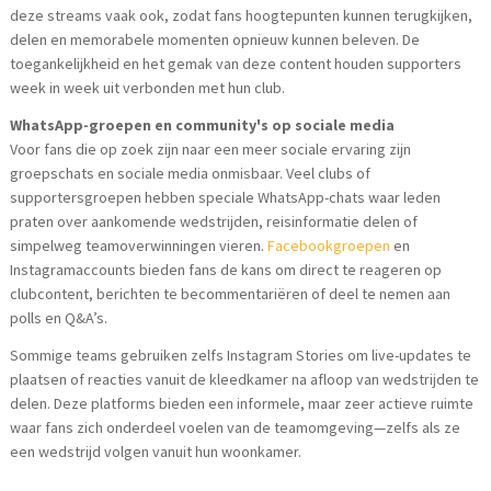
deze streams vaak ook, zodat fans hoogtepunten kunnen terugkijken,
delen en memorabele momenten opnieuw kunnen beleven. De
toegankelijkheid en het gemak van deze content houden supporters
week in week uit verbonden met hun club.
WhatsApp-groepen en community's op sociale media
Voor fans die op zoek zijn naar een meer sociale ervaring zijn
groepschats en sociale media onmisbaar. Veel clubs of
supportersgroepen hebben speciale WhatsApp-chats waar leden
praten over aankomende wedstrijden, reisinformatie delen of
simpelweg teamoverwinningen vieren.
Facebookgroepen
en
Instagramaccounts bieden fans de kans om direct te reageren op
clubcontent, berichten te becommentariëren of deel te nemen aan
polls en Q&A’s.
Sommige teams gebruiken zelfs Instagram Stories om live-updates te
plaatsen of reacties vanuit de kleedkamer na afloop van wedstrijden te
delen. Deze platforms bieden een informele, maar zeer actieve ruimte
waar fans zich onderdeel voelen van de teamomgeving—zelfs als ze
een wedstrijd volgen vanuit hun woonkamer.