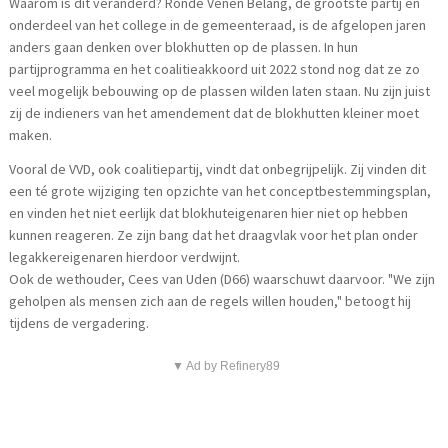
Waarom is dit veranderd? Ronde Venen Belang, de grootste partij en
onderdeel van het college in de gemeenteraad, is de afgelopen jaren
anders gaan denken over blokhutten op de plassen. In hun
partijprogramma en het coalitieakkoord uit 2022 stond nog dat ze zo
veel mogelijk bebouwing op de plassen wilden laten staan. Nu zijn juist
zij de indieners van het amendement dat de blokhutten kleiner moet
maken.
Vooral de VVD, ook coalitiepartij, vindt dat onbegrijpelijk. Zij vinden dit
een té grote wijziging ten opzichte van het conceptbestemmingsplan,
en vinden het niet eerlijk dat blokhuteigenaren hier niet op hebben
kunnen reageren. Ze zijn bang dat het draagvlak voor het plan onder
legakkereigenaren hierdoor verdwijnt.
Ook de wethouder, Cees van Uden (D66) waarschuwt daarvoor. "We zijn
geholpen als mensen zich aan de regels willen houden," betoogt hij
tijdens de vergadering.
▼ Ad by Refinery89