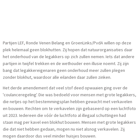
Partijen LEF, Ronde Venen Belang en GroenLinks/PvdA willen op deze
plek helemaal geen blokhutten. Zij hopen dat natuurorganisaties daar
het onderhoud van de legakkers op zich zullen nemen. Iets dat andere
partijen in twijfel trekken en de wethouder een illusie noemt. Zij zijn
bang dat legakkereigenaren geen onderhoud meer zullen plegen
zonder blokhut, waardoor alle eilanden daar zullen zinken.
Het derde amendement dat veel stof deed opwaaien ging over de
'coulanceregeling'. Die was bedoeld voor mensen met grote legakkers,
die netjes op het bestemmingsplan hebben gewacht met verkavelen
en bouwen. Rechten om te verkavelen zijn gebaseerd op een luchtfoto
uit 2023. Iedereen die vóór de luchtfoto al illegaal schuttingen had
staan mag per kavel een blokhut bouwen. Mensen met grote legakkers
die dat niet hebben gedaan, mogen nu niet alsnog verkavelen. Zij
mogen daardoor dus veel minder huisjes bouwen.